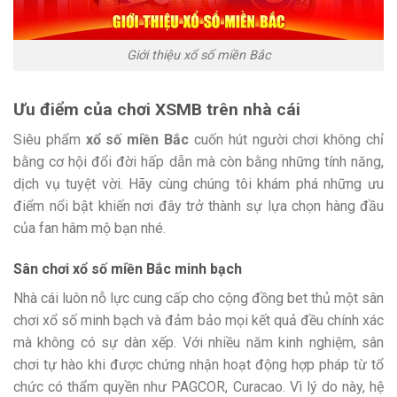
Giới thiệu xổ số miền Bắc
Ưu điểm của chơi XSMB trên nhà cái
Siêu phẩm
xổ số miền Bắc
cuốn hút người chơi không chỉ
bằng cơ hội đổi đời hấp dẫn mà còn bằng những tính năng,
dịch vụ tuyệt vời. Hãy cùng chúng tôi khám phá những ưu
điểm nổi bật khiến nơi đây trở thành sự lựa chọn hàng đầu
của fan hâm mộ bạn nhé.
Sân chơi xổ số miền Bắc minh bạch
Nhà cái luôn nỗ lực cung cấp cho cộng đồng bet thủ một sân
chơi xổ số minh bạch và đảm bảo mọi kết quả đều chính xác
mà không có sự dàn xếp. Với nhiều năm kinh nghiệm, sân
chơi tự hào khi được chứng nhận hoạt động hợp pháp từ tổ
chức có thẩm quyền như PAGCOR, Curacao. Vì lý do này, hệ