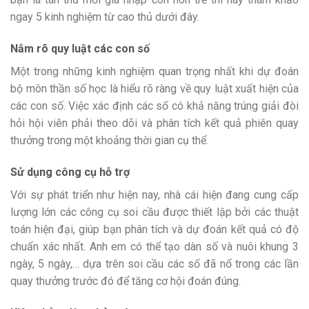
ngay 5 kinh nghiệm từ cao thủ dưới đây.
Nắm rõ quy luật các con số
Một trong những kinh nghiệm quan trọng nhất khi dự đoán
bộ môn thần số học là hiểu rõ ràng về quy luật xuất hiện của
các con số. Việc xác định các số có khả năng trúng giải đòi
hỏi hội viên phải theo dõi và phân tích kết quả phiên quay
thưởng trong một khoảng thời gian cụ thể.
Sử dụng công cụ hỗ trợ
Với sự phát triển như hiện nay, nhà cái hiện đang cung cấp
lượng lớn các công cụ soi cầu được thiết lập bởi các thuật
toán hiện đại, giúp bạn phân tích và dự đoán kết quả có độ
chuẩn xác nhất. Anh em có thể tạo dàn số và nuôi khung 3
ngày, 5 ngày,… dựa trên soi cầu các số đã nổ trong các lần
quay thưởng trước đó để tăng cơ hội đoán đúng.