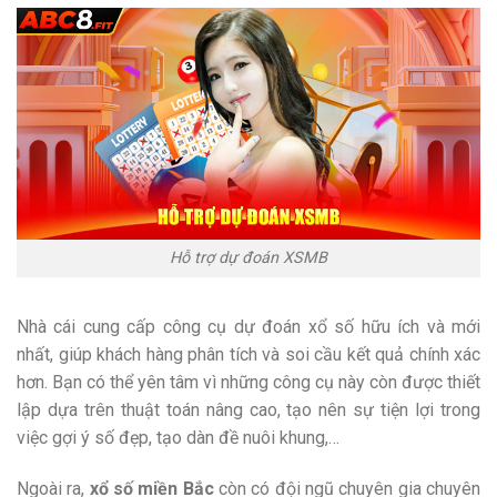
Hỗ trợ dự đoán XSMB
Nhà cái cung cấp công cụ dự đoán xổ số hữu ích và mới
nhất, giúp khách hàng phân tích và soi cầu kết quả chính xác
hơn. Bạn có thể yên tâm vì những công cụ này còn được thiết
lập dựa trên thuật toán nâng cao, tạo nên sự tiện lợi trong
việc gợi ý số đẹp, tạo dàn đề nuôi khung,…
Ngoài ra,
xổ số miền Bắc
còn có đội ngũ chuyên gia chuyên