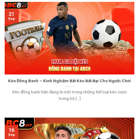
21
Sep
Kèo Đồng Banh – Kinh Nghiệm Bắt Kèo Bất Bại Cho Người Chơi
Kèo đồng banh hiện đang là một trong những thể loại kèo cược
trong bộ [...]
16
Sep