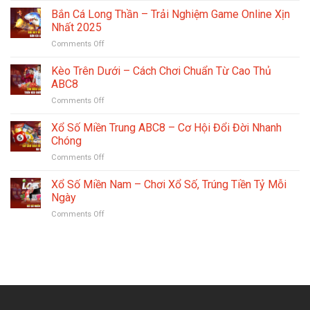
Chia
Hệ
Cá
Bắn Cá Long Thần – Trải Nghiệm Game Online Xịn
sẻ
Thống
Long
Mẹo
Nhất 2025
ABC8
Dương
Chơi
on
Comments Off
–
Kèo
Bắn
Siêu
Rung
Cá
Kèo Trên Dưới – Cách Chơi Chuẩn Từ Cao Thủ
Phẩm
Hiệu
Long
Bắn
ABC8
Quả
Thần
Cá
Cao
on
Comments Off
–
Đẳng
Kèo
Trải
Cấp
Trên
Xổ Số Miền Trung ABC8 – Cơ Hội Đổi Đời Nhanh
Nghiệm
Tại
Dưới
Game
Chóng
ABC8
–
Online
on
Comments Off
Cách
Xịn
Xổ
Chơi
Nhất
Số
Xổ Số Miền Nam – Chơi Xổ Số, Trúng Tiền Tỷ Mỗi
Chuẩn
2025
Miền
Từ
Ngày
Trung
Cao
on
Comments Off
ABC8
Thủ
Xổ
–
ABC8
Số
Cơ
Miền
Hội
Nam
Đổi
–
Đời
Chơi
Nhanh
Xổ
Chóng
Số,