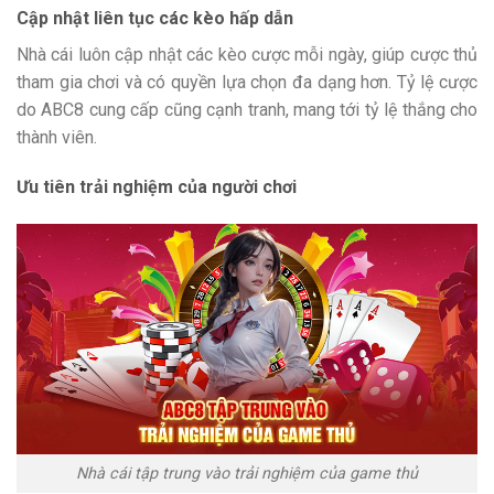
Cập nhật liên tục các kèo hấp dẫn
Nhà cái luôn cập nhật các kèo cược mỗi ngày, giúp cược thủ
tham gia chơi và có quyền lựa chọn đa dạng hơn. Tỷ lệ cược
do ABC8 cung cấp cũng cạnh tranh, mang tới tỷ lệ thắng cho
thành viên.
Ưu tiên trải nghiệm của người chơi
Nhà cái tập trung vào trải nghiệm của game thủ