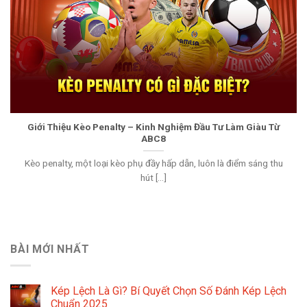
Giới Thiệu Kèo Penalty – Kinh Nghiệm Đầu Tư Làm Giàu Từ
ABC8
Kèo penalty, một loại kèo phụ đầy hấp dẫn, luôn là điểm sáng thu
hút [...]
BÀI MỚI NHẤT
Kép Lệch Là Gì? Bí Quyết Chọn Số Đánh Kép Lệch
Chuẩn 2025