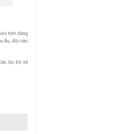
 kèo trên đang
âu Âu, đội nào
câu lạc bộ sẽ