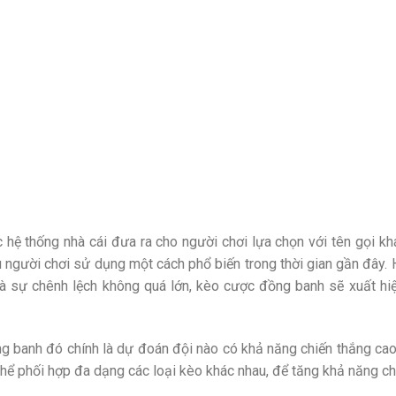
ệ thống nhà cái đưa ra cho người chơi lựa chọn với tên gọi khá
u người chơi sử dụng một cách phổ biến trong thời gian gần đây.
à sự chênh lệch không quá lớn, kèo cược đồng banh sẽ xuất hiệ
g banh đó chính là dự đoán đội nào có khả năng chiến thắng cao
hể phối hợp đa dạng các loại kèo khác nhau, để tăng khả năng ch