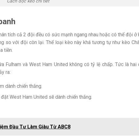
Cách đọc kèo chi tiết
 banh
phân tích cả 2 đội đều có sức mạnh ngang nhau hoặc có thể đội ở
g so với đội còn lại. Thể loại kèo này khá tương tự như kèo Ch
a tiền.
ữa Fulham và West Ham United không có tỷ lệ chấp. Tức là hai 
y ra:
am dành chiến thắng.
i đặt West Ham United sẽ dành chiến thắng.
ghiệm Đầu Tư Làm Giàu Từ ABC8