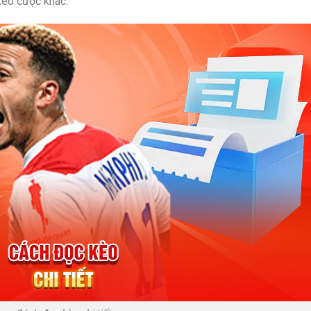
 kèo cược khác.