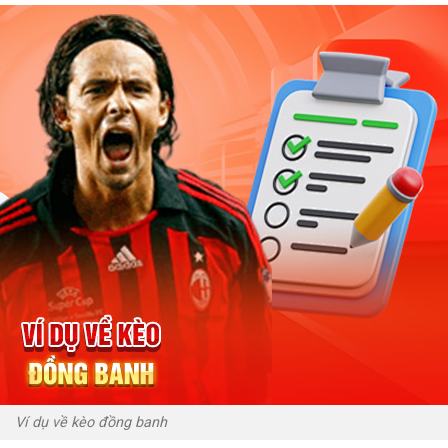
Ví dụ về kèo đồng banh