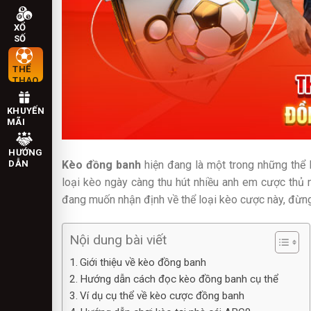
XỔ
SỐ
THỂ
THAO
KHUYẾN
MÃI
HƯỚNG
DẪN
Kèo đồng banh
hiện đang là một trong những thể 
loại kèo ngày càng thu hút nhiều anh em cược thủ 
đang muốn nhận định về thể loại kèo cược này, đừng
Nội dung bài viết
Giới thiệu về kèo đồng banh
Hướng dẫn cách đọc kèo đồng banh cụ thể
Ví dụ cụ thể về kèo cược đồng banh