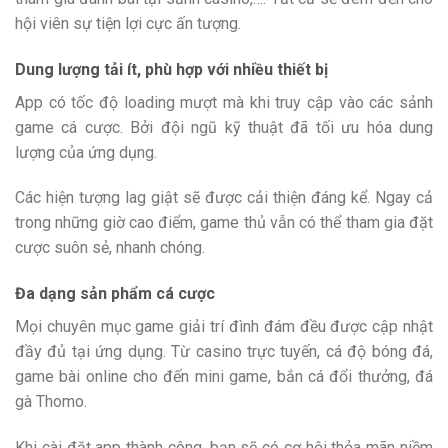
hội viên sự tiện lợi cực ấn tượng.
Dung lượng tải ít, phù hợp với nhiều thiết bị
App có tốc độ loading mượt mà khi truy cập vào các sảnh
game cá cược. Bởi đội ngũ kỹ thuật đã tối ưu hóa dung
lượng của ứng dụng.
Các hiện tượng lag giật sẽ được cải thiện đáng kể. Ngay cả
trong những giờ cao điểm, game thủ vẫn có thể tham gia đặt
cược suôn sẻ, nhanh chóng.
Đa dạng sản phẩm cá cược
Mọi chuyên mục game giải trí đình đám đều được cập nhật
đầy đủ tại ứng dụng. Từ casino trực tuyến, cá độ bóng đá,
game bài online cho đến mini game, bắn cá đổi thưởng, đá
gà Thomo.
Khi cài đặt app thành công, bạn sẽ có cơ hội thỏa mãn niềm