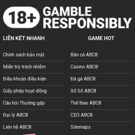
LIÊN KẾT NHANH
GAME HOT
Chính sách bảo mật
Bắn cá ABC8
Miễn trừ trách nhiệm
Casino ABC8
Điều khoản điều kiện
Đá gà ABC8
Giấy phép hoạt động
Xổ Số ABC8
Câu hỏi Thường gặp
Thể thao ABC8
Đại lý ABC8
CEO ABC8
Liên hệ ABC8
Sitemaps