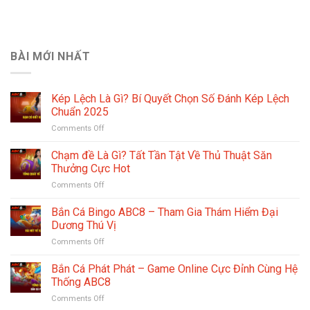
BÀI MỚI NHẤT
Kép Lệch Là Gì? Bí Quyết Chọn Số Đánh Kép Lệch
Chuẩn 2025
on
Comments Off
Kép
Lệch
Chạm đề Là Gì? Tất Tần Tật Về Thủ Thuật Săn
Là
Thưởng Cực Hot
Gì?
on
Comments Off
Bí
Chạm
Quyết
đề
Bắn Cá Bingo ABC8 – Tham Gia Thám Hiểm Đại
Chọn
Là
Số
Dương Thú Vị
Gì?
Đánh
on
Comments Off
Tất
Kép
Bắn
Tần
Lệch
Cá
Bắn Cá Phát Phát – Game Online Cực Đỉnh Cùng Hệ
Tật
Chuẩn
Bingo
Về
Thống ABC8
2025
ABC8
Thủ
on
Comments Off
–
Thuật
Bắn