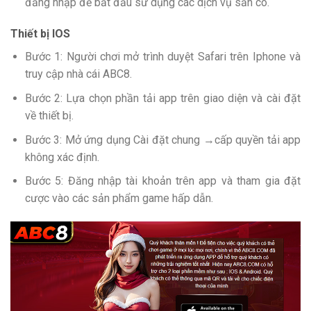
đăng nhập để bắt đầu sử dụng các dịch vụ sẵn có.
Thiết bị IOS
Bước 1: Người chơi mở trình duyệt Safari trên Iphone và
truy cập nhà cái ABC8.
Bước 2: Lựa chọn phần tải app trên giao diện và cài đặt
về thiết bị.
Bước 3: Mở ứng dụng Cài đặt chung →cấp quyền tải app
không xác định.
Bước 5: Đăng nhập tài khoản trên app và tham gia đặt
cược vào các sản phẩm game hấp dẫn.