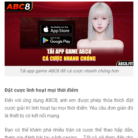
Tải app game ABC8 để cá cược nhanh chóng hơn
Đặt cược linh hoạt mọi thời điểm
Đến với ứng dụng ABC8, anh em được phép thỏa thích đặt
cược giải trí linh hoạt tại mọi thời điểm. Yêu cầu đơn giản đó
là thiết bị có kết nối mạng.
Bạn có thể khám phá nhiều trận cá cược thể thao hấp dẫn,
tham gia đánh bài tại sảnh casino,…. Tất cả sẽ đem đến cho