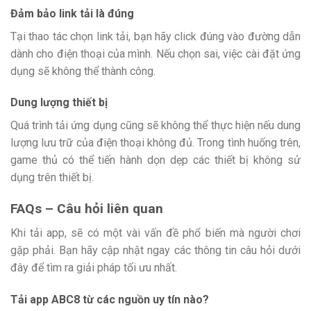
Đảm bảo link tải là đúng
Tại thao tác chọn link tải, bạn hãy click đúng vào đường dẫn
dành cho điện thoại của mình. Nếu chọn sai, việc cài đặt ứng
dụng sẽ không thể thành công.
Dung lượng thiết bị
Quá trình tải ứng dụng cũng sẽ không thể thực hiện nếu dung
lượng lưu trữ của điện thoại không đủ. Trong tình huống trên,
game thủ có thể tiến hành dọn dẹp các thiết bị không sử
dụng trên thiết bị.
FAQs – Câu hỏi liên quan
Khi tải app, sẽ có một vài vấn đề phổ biến mà người chơi
gặp phải. Bạn hãy cập nhật ngay các thông tin câu hỏi dưới
đây để tìm ra giải pháp tối ưu nhất.
Tải app ABC8 từ các nguồn uy tín nào?